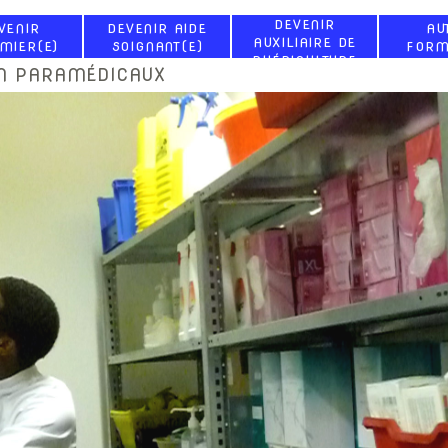
DEVENIR
VENIR
DEVENIR AIDE
AU
AUXILIAIRE DE
RMIER(E)
SOIGNANT(E)
FORM
PUÉRICULTURE
ON PARAMÉDICAUX